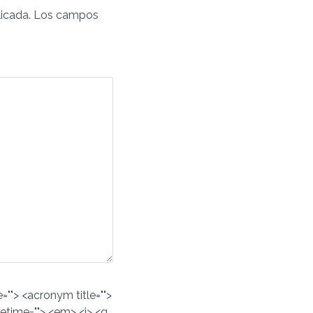
icada.
Los campos
e=""> <acronym title="">
etime=""> <em> <i> <q