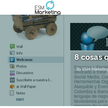
8 cosas 
By
ESM Marketin