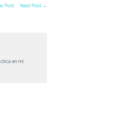
us Post
Next Post →
ctica en mi