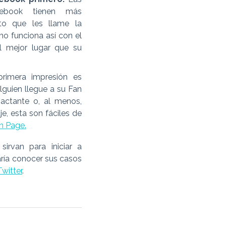
ebook tienen más
to que les llame la
no funciona así con el
el mejor lugar que su
rimera impresión es
lguien llegue a su Fan
actante o, al menos,
je, esta son fáciles de
n Page.
irvan para iniciar a
ría conocer sus casos
witter
.