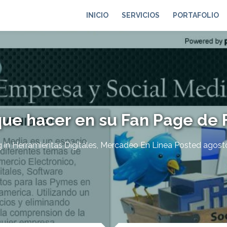
INICIO
SERVICIOS
PORTAFOLIO
que hacer en su Fan Page de
g
in
Herramientas Digitales
,
Mercadeo En Linea
Posted
agosto