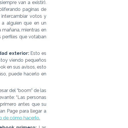
iempre van a existir).
oliferando paginas de
 intercambiar votos y
s a alguien que en un
a mañana, mientras en
os perfiles que votaban
dad exterior:
Esto es
estoy viendo pequeños
ok en sus avisos, esto
uso, puede hacerlo en
sar del “boom” de las
levante: “Las personas
 primero antes que su
 Fan Page para llegar a
o de cómo hacerlo.
ebook primero:
Las