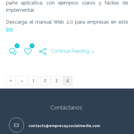
parte aplicativa, con ejemplos claros y fáciles de
implementar.
Descarga el manual Web 2.0 para empresas en este
link
0
0
Continue Reading →
«
←
1
2
3
4
Contáctanos
contacto@empresaysocialmedia.com